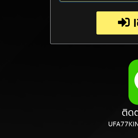
เ
ติดต
UFA77KIN